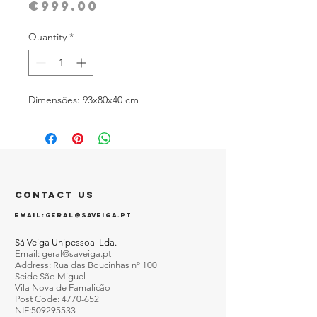
Price
€999.00
Quantity
*
Dimensões: 93x80x40 cm
CONTACT US
EMAIL:
GERAL@SAVEIGA.PT
Sá Veiga Unipessoal Lda.
Email:
geral@saveiga.pt
Address: Rua das Boucinhas nº 100
Seide São Miguel
Vila Nova de Famalicão
Post Code:
4770-652
NIF:
509295533