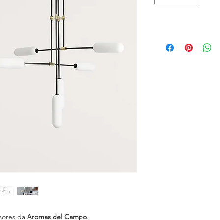
sores da
Aromas
del
Campo
.