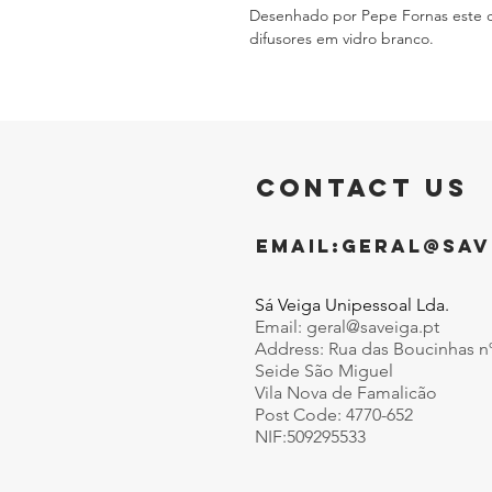
Desenhado por Pepe Fornas este c
difusores em vidro branco.
CONTACT US
EMAIL:
GERAL@SAV
Sá Veiga Unipessoal Lda.
Email:
geral@saveiga.pt
Address: Rua das Boucinhas n
Seide São Miguel
Vila Nova de Famalicão
Post Code: 4770-652
NIF:509295533