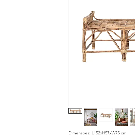
Dimensões: L152xH57xW75 cm