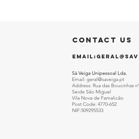
CONTACT US
EMAIL:
GERAL@SAV
Sá Veiga Unipessoal Lda.
Email:
geral@saveiga.pt
Address: Rua das Boucinhas n
Seide São Miguel
Vila Nova de Famalicão
Post Code: 4770-652
NIF:509295533