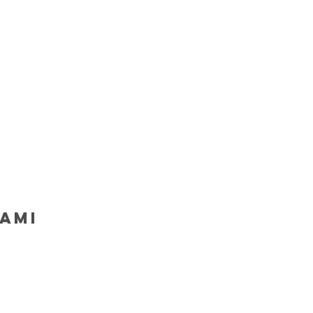
ami
ice