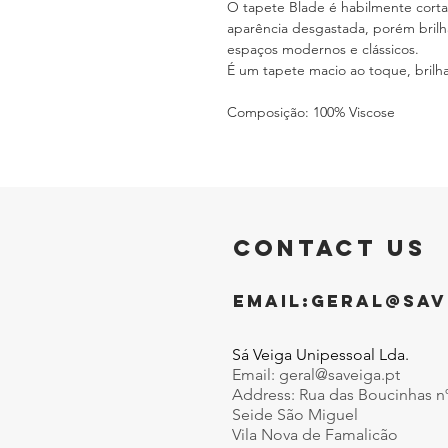
O tapete Blade é habilmente corta
aparência desgastada, porém brilha
espaços modernos e clássicos.
É um tapete macio ao toque, brilhan
Composição: 100% Viscose
CONTACT US
EMAIL:
GERAL@SAV
Sá Veiga Unipessoal Lda.
Email:
geral@saveiga.pt
Address: Rua das Boucinhas n
Seide São Miguel
Vila Nova de Famalicão