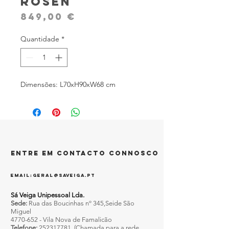
Rosen
Preço
849,00 €
Quantidade
*
Dimensões: L70xH90xW68 cm
entre em contacto connosco
EMAIL:
GERAL@SAVEIGA.PT
Sá Veiga Unipessoal Lda.
Sede:
Rua das Boucinhas nº 345,Seide São
Miguel
4770-652
- Vila Nova de Famalicão
Telefone:
252317781
(Chamada para a rede