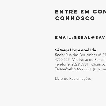
entre em co
connosco
EMAIL:
GERAL@SAV
Sá Veiga Unipessoal Lda.
Sede:
Rua das Boucinhas nº 3
4770-652 - Vila Nova de Famal
Telefone:
252317781 (Chamada p
Telemóvel:
932773221 (Chamad
Livro de Reclamações