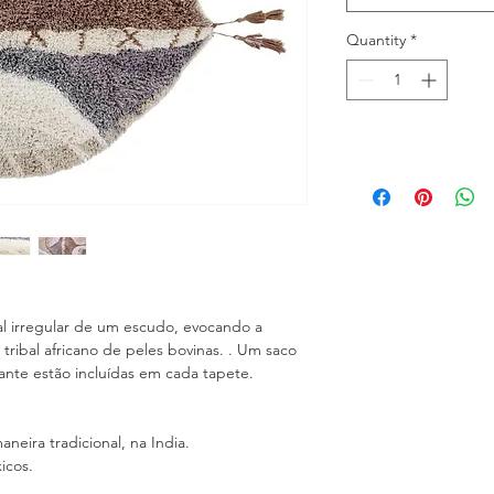
Quantity
*
al irregular de um escudo, evocando a
ribal africano de peles bovinas. . Um saco
nte estão incluídas em cada tapete.
eira tradicional, na India.
icos.