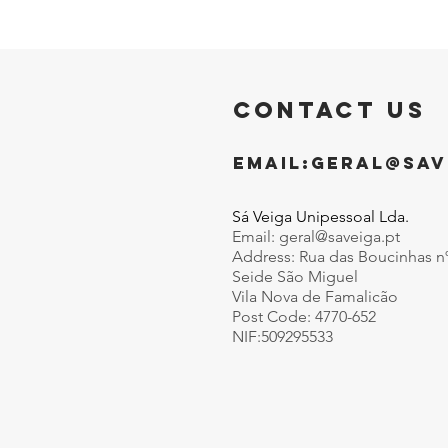
CONTACT US
EMAIL:
GERAL@SAV
Sá Veiga Unipessoal Lda.
Email:
geral@saveiga.pt
Address: Rua das Boucinhas n
Seide São Miguel
Vila Nova de Famalicão
Post Code: 4770-652
NIF:509295533