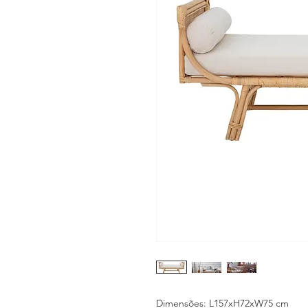
Dimensões: L157xH72xW75 cm