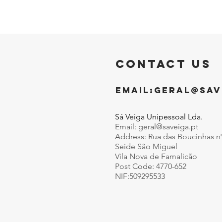
CONTACT US
EMAIL:
GERAL@SAV
Sá Veiga Unipessoal Lda.
Email:
geral@saveiga.pt
Address: Rua das Boucinhas n
Seide São Miguel
Vila Nova de Famalicão
Post Code: 4770-652
NIF:509295533