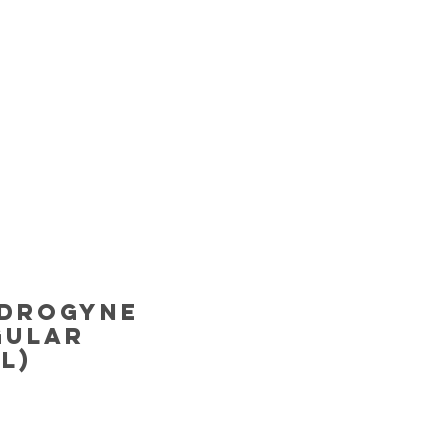
ndrogyne
gular
l)
Price