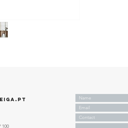
EIGA.PT
º 100