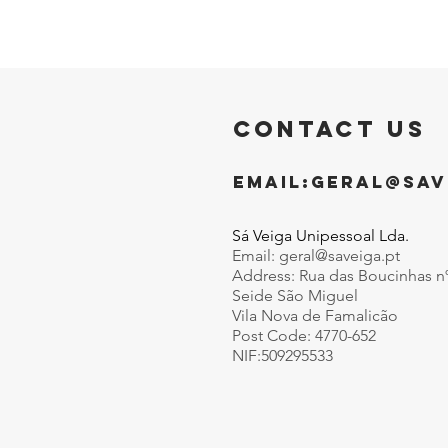
CONTACT US
EMAIL:
GERAL@SAV
Sá Veiga Unipessoal Lda.
Email:
geral@saveiga.pt
Address: Rua das Boucinhas n
Seide São Miguel
Vila Nova de Famalicão
Post Code: 4770-652
NIF:509295533