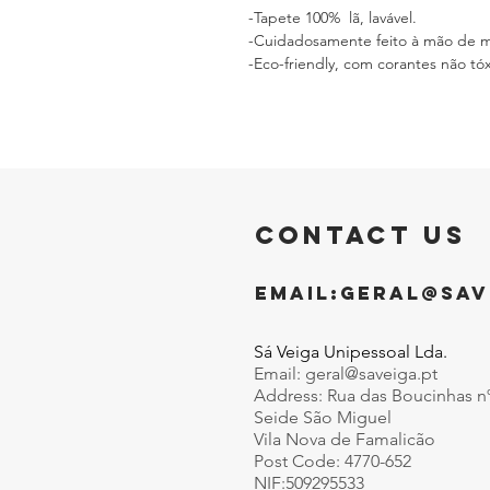
-Tapete 100% lã, lavável.
-Cuidadosamente feito à mão de man
-Eco-friendly, com corantes não tóx
CONTACT US
EMAIL:
GERAL@SAV
Sá Veiga Unipessoal Lda.
Email:
geral@saveiga.pt
Address: Rua das Boucinhas n
Seide São Miguel
Vila Nova de Famalicão
Post Code: 4770-652
NIF:509295533