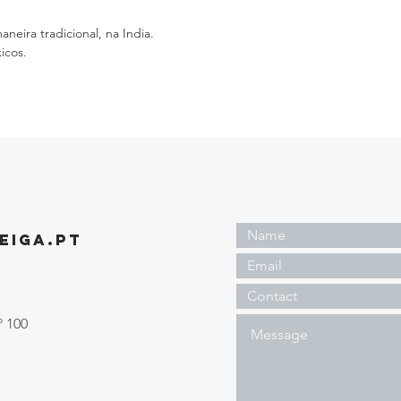
eira tradicional, na India.
icos.
EIGA.PT
º 100