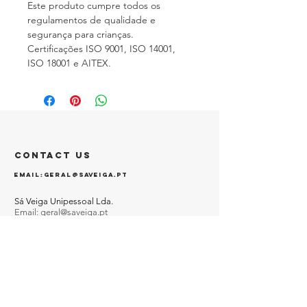
Este produto cumpre todos os
regulamentos de qualidade e
segurança para crianças.
Certificações ISO 9001, ISO 14001,
ISO 18001 e AITEX.
CONTACT US
EMAIL:
GERAL@SAVEIGA.PT
Sá Veiga Unipessoal Lda.
Email:
geral@saveiga.pt
Address: Rua das Boucinhas nº 100
Seide São Miguel
Vila Nova de Famalicão
Post Code:
4770-652
NIF:
509295533